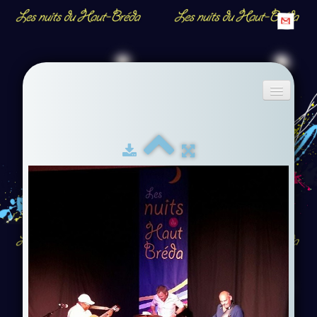
Accueil
Descriptif
Albums
▼
Contact