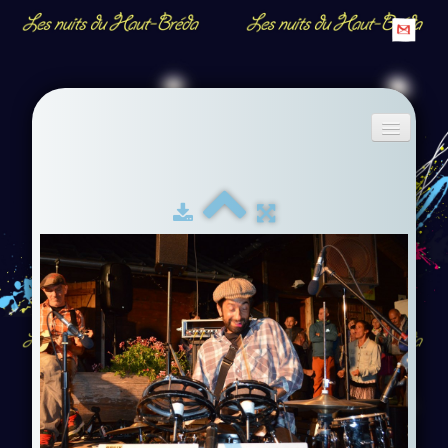
Accueil
Descriptif
Albums
▼
Contact