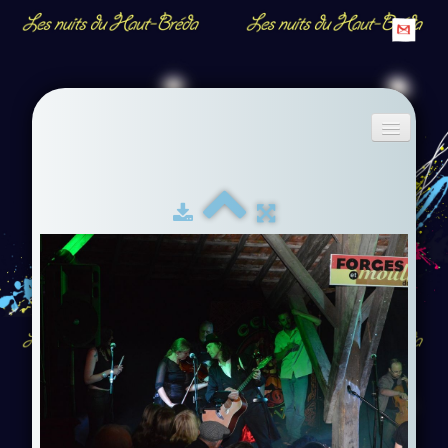
Accueil
Descriptif
Albums
▼
Contact