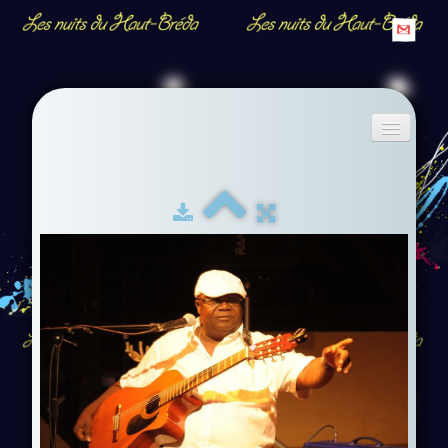
Accueil
Descriptif
Albums
▼
Contact